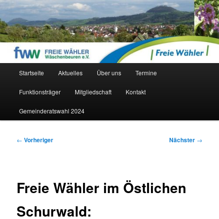
Zum
Nicht rechts, nicht links bürgernah!
primären
Inhalt
springen
Freie Wähler Wäschenbeuren
Hauptmenü
Startseite
Aktuelles
Über uns
Termine
Funktionsträger
Mitgliedschaft
Kontakt
Gemeinderatswahl 2024
Beitragsnavigation
←
Vorheriger
Nächster
→
Freie Wähler im Östlichen
Schurwald: