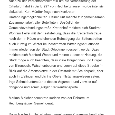
Auch zu der Verkehrsproblematik um die Verbesserung der
Ortsdurchfahrt in der B 297 von Rechberghausen wurde intensiv
diskutiert. Kurt Mürdter frage nach konkreten
Umfahrungsmöglichkeiten. Reiner Ruf mahnte zur gemeinsamen
Zusammenarbeit aller Beteiligten. Bezüglich der
Gemeindeverbindungsstraße Krettenhof meldete sich Stadtrat
Wolfram Feifel mit der Feststellung, dass die Krettenhofstraße
nach der in Kürze anstehenden Befestigung der Seitenstreifen
auch künftig im Winter bei bestimmten Witterungssituationen
immer wieder von der Stadt Göppingen gesperrt werde. Dazu
meldete sich Manfred Weber und meinte zu dieser Haltung, die
Stadt möge auch beachten, dass viele Bürgerinnen und Bürger
von Birenbach, Wäschenbeuren und Lorch auf diese Strecke im
Blick auf die Arbeitsplätze in der Oststadt mit Stauferpark, aber
auch in Eislingen und bis ins Obere Filstal angewiesen seien.
Inge Schmid unterstützte dieses Argument und verwies auf
dringende und somit „eilige“ Krankentransporte.
Markus Malcher berichtete sodann von der Debatte im
Rechberghäuser Gemeinderat.
Danach wäre im Herbst eine gemeinsame Zusammenkunft aller